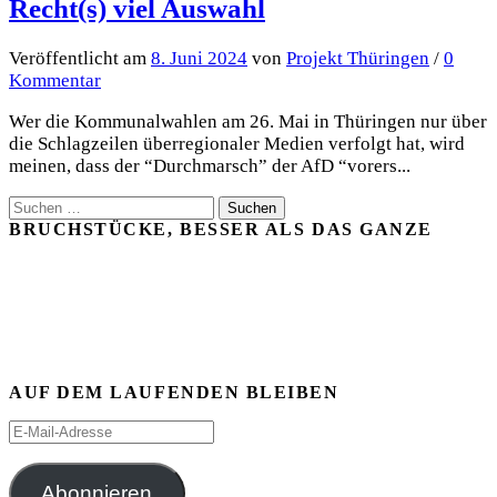
Recht(s) viel Auswahl
Veröffentlicht
am
8. Juni 2024
von
Projekt Thüringen
/
0
Kommentar
Wer die Kommunalwahlen am 26. Mai in Thüringen nur über
die Schlagzeilen überregionaler Medien verfolgt hat, wird
meinen, dass der “Durchmarsch” der AfD “vorers...
Suchen
nach:
BRUCHSTÜCKE, BESSER ALS DAS GANZE
AUF DEM LAUFENDEN BLEIBEN
E-
Mail-
Adresse
Abonnieren