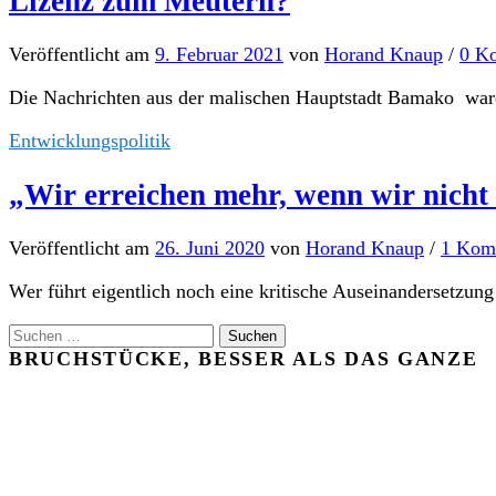
Lizenz zum Meutern?
Veröffentlicht
am
9. Februar 2021
von
Horand Knaup
/
0 K
Die Nachrichten aus der malischen Hauptstadt Bamako waren
Entwicklungspolitik
„Wir erreichen mehr, wenn wir nicht
Veröffentlicht
am
26. Juni 2020
von
Horand Knaup
/
1 Kom
Wer führt eigentlich noch eine kritische Auseinandersetzu
Suchen
nach:
BRUCHSTÜCKE, BESSER ALS DAS GANZE