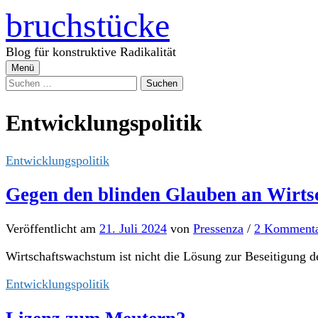
Zum
bruchstücke
Inhalt
überspringen
Blog für konstruktive Radikalität
Menü
Suchen
nach:
Entwicklungspolitik
Entwicklungspolitik
Gegen den blinden Glauben an Wirt
Veröffentlicht
am
21. Juli 2024
von
Pressenza
/
2 Kommenta
Wirtschaftswachstum ist nicht die Lösung zur Beseitigung d
Entwicklungspolitik