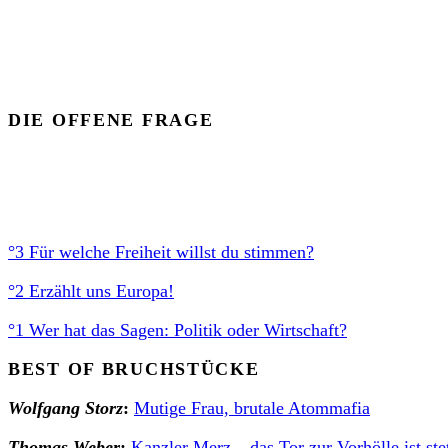
DIE OFFENE FRAGE
°3 Für welche Freiheit willst du stimmen?
°2 Erzählt uns Europa!
°1 Wer hat das Sagen: Politik oder Wirtschaft?
BEST OF BRUCHSTÜCKE
Wolfgang Stor
z
:
Mutige Frau, brutale Atommafia
Thomas Weber
:
Kanzler Merz – das Tor zur Vorhölle ist ste