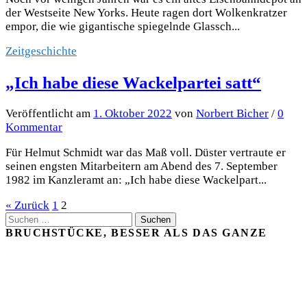
der Westseite New Yorks. Heute ragen dort Wolkenkratzer
empor, die wie gigantische spiegelnde Glassch...
Zeitgeschichte
„Ich habe diese Wackelpartei satt“
Veröffentlicht
am
1. Oktober 2022
von
Norbert Bicher
/
0
Kommentar
Für Helmut Schmidt war das Maß voll. Düster vertraute er
seinen engsten Mitarbeitern am Abend des 7. September
1982 im Kanzleramt an: „Ich habe diese Wackelpart...
Seitennummerierung
« Zurück
1
2
Suchen
der
nach:
BRUCHSTÜCKE, BESSER ALS DAS GANZE
Beiträge