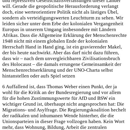
und repressiven Gesellschaftsverfassungen dieser Länder
will. Gerade die geopolitische Herausforderung verlangt
doch, eine werteorientiere Politik nicht als lästiges Übel,
sondern als verteidigungswerten Leuchtturm zu sehen. Wir
leiden sicher unter dem Erbe der kolonialen Vergangenheit
Europas in unserem Umgang insbesondere mit Ländern
Afrikas. Dass die Allgemeine Erklärung der Menschenrechte
1948 nicht mit einem globalen Ende der kolonialen
Herrschaft Hand in Hand ging, ist ein gravierender Makel,
der bis heute nachwirkt. Aber das darf nicht dazu führen,
dass wir – nach dem unvergleichbaren Zivilisationsbruch
des Holocaust – die damals errungene Gemeinsamkeit der
Menschenrechtserklärung und der UNO-Charta selbst
hintanstellen oder aufs Spiel setzen
6 Auffallend ist, dass Thomas Weber einen Punkt, der ja
wohl für die Kritik an der Bundesregierung und vor allem
für die hohen Zustimmungswerte für AfD und BSW ein
wichtiger Grund ist, überhaupt nicht angesprochen hat: Die
Migrations- und Asylfrage. Die Regierungskoalition hechelt
der radikalen und inhumanen Wende hinterher, die die
Unionsparteien in dieser Frage vollzogen haben. Kein Wort
mehr, dass Wohnung, Bildung, Arbeit die zentralen