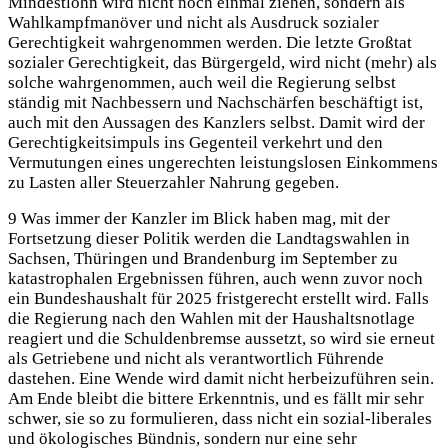
Mindestlohn wird nicht noch einmal ziehen, sondern als
Wahlkampfmanöver und nicht als Ausdruck sozialer
Gerechtigkeit wahrgenommen werden. Die letzte Großtat
sozialer Gerechtigkeit, das Bürgergeld, wird nicht (mehr) als
solche wahrgenommen, auch weil die Regierung selbst
ständig mit Nachbessern und Nachschärfen beschäftigt ist,
auch mit den Aussagen des Kanzlers selbst. Damit wird der
Gerechtigkeitsimpuls ins Gegenteil verkehrt und den
Vermutungen eines ungerechten leistungslosen Einkommens
zu Lasten aller Steuerzahler Nahrung gegeben.
9 Was immer der Kanzler im Blick haben mag, mit der
Fortsetzung dieser Politik werden die Landtagswahlen in
Sachsen, Thüringen und Brandenburg im September zu
katastrophalen Ergebnissen führen, auch wenn zuvor noch
ein Bundeshaushalt für 2025 fristgerecht erstellt wird. Falls
die Regierung nach den Wahlen mit der Haushaltsnotlage
reagiert und die Schuldenbremse aussetzt, so wird sie erneut
als Getriebene und nicht als verantwortlich Führende
dastehen. Eine Wende wird damit nicht herbeizuführen sein.
Am Ende bleibt die bittere Erkenntnis, und es fällt mir sehr
schwer, sie so zu formulieren, dass nicht ein sozial-liberales
und ökologisches Bündnis, sondern nur eine sehr