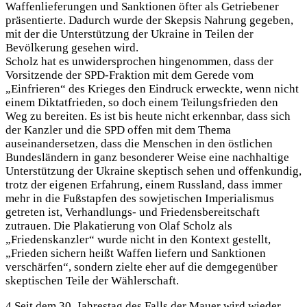
Waffenlieferungen und Sanktionen öfter als Getriebener
präsentierte. Dadurch wurde der Skepsis Nahrung gegeben,
mit der die Unterstützung der Ukraine in Teilen der
Bevölkerung gesehen wird.
Scholz hat es unwidersprochen hingenommen, dass der
Vorsitzende der SPD-Fraktion mit dem Gerede vom
„Einfrieren“ des Krieges den Eindruck erweckte, wenn nicht
einem Diktatfrieden, so doch einem Teilungsfrieden den
Weg zu bereiten. Es ist bis heute nicht erkennbar, dass sich
der Kanzler und die SPD offen mit dem Thema
auseinandersetzen, dass die Menschen in den östlichen
Bundesländern in ganz besonderer Weise eine nachhaltige
Unterstützung der Ukraine skeptisch sehen und offenkundig,
trotz der eigenen Erfahrung, einem Russland, dass immer
mehr in die Fußstapfen des sowjetischen Imperialismus
getreten ist, Verhandlungs- und Friedensbereitschaft
zutrauen. Die Plakatierung von Olaf Scholz als
„Friedenskanzler“ wurde nicht in den Kontext gestellt,
„Frieden sichern heißt Waffen liefern und Sanktionen
verschärfen“, sondern zielte eher auf die demgegenüber
skeptischen Teile der Wählerschaft.
4 Seit dem 30. Jahrestag des Falls der Mauer wird wieder