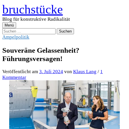
Zum
bruchstücke
Inhalt
überspringen
Blog für konstruktive Radikalität
Menü
Suchen
nach:
Ampelpolitik
Souveräne Gelassenheit?
Führungsversagen!
Veröffentlicht
am
3. Juli 2024
von
Klaus Lang
/
1
Kommentar