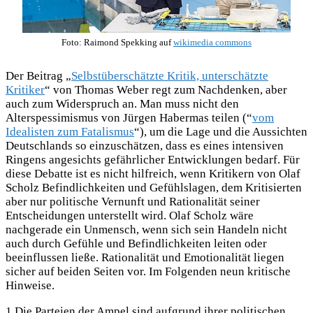
Foto: Raimond Spekking auf
wikimedia commons
Der Beitrag „
Selbstüberschätzte Kritik, unterschätzte
Kritiker
“ von Thomas Weber regt zum Nachdenken, aber
auch zum Widerspruch an. Man muss nicht den
Alterspessimismus von Jürgen Habermas teilen (“
vom
Idealisten zum Fatalismus
“), um die Lage und die Aussichten
Deutschlands so einzuschätzen, dass es eines intensiven
Ringens angesichts gefährlicher Entwicklungen bedarf. Für
diese Debatte ist es nicht hilfreich, wenn Kritikern von Olaf
Scholz Befindlichkeiten und Gefühlslagen, dem Kritisierten
aber nur politische Vernunft und Rationalität seiner
Entscheidungen unterstellt wird. Olaf Scholz wäre
nachgerade ein Unmensch, wenn sich sein Handeln nicht
auch durch Gefühle und Befindlichkeiten leiten oder
beeinflussen ließe. Rationalität und Emotionalität liegen
sicher auf beiden Seiten vor. Im Folgenden neun kritische
Hinweise.
1
Die Parteien der Ampel sind aufgrund ihrer politischen