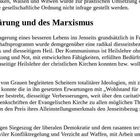
nken, Waisen und Witwen wurde zur praktischen Umsetzung ch
 gesellschaftliche Ordnung nicht infrage gestellt werden.
lärung und des Marxismus
lagerung eines besseren Lebens ins Jenseits grundsätzlich in F
haftsprogramm wurde demgegenüber eine radikal diesseitsbezo
k und diesseitigem Heil. Der Kommunismus ist Heilslehre ohne
ckung und Not, mit entwickelten Fähigkeiten, erfüllten Bedü
eitige Heilslehre der christlichen Kirchen konnten bzw. woll
von Grauen begleiteten Scheitern totalitärer Ideologien, mi
 konnte die in ihn gesetzten Erwartungen mit „Wohlstand für a
er bestrebt, diesseitige Verbesserungen, weit über den carita
Denkschriften der Evangelischen Kirche zu allen möglichen Th
 den Preis ihres Alleinstellungsmerkmals den Jenseitsbezug 
 Siegeszug der liberalen Demokratie und dem rasanten techn
iviler Konfliktregelung und Verzicht auf Waffen, mit Arbeit u