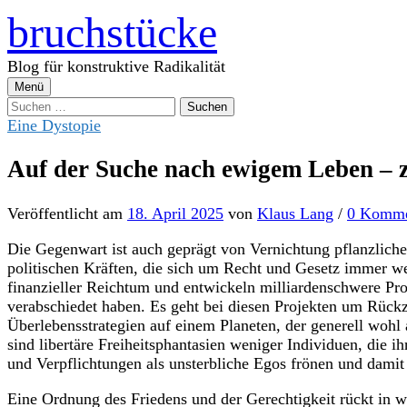
Zum
bruchstücke
Inhalt
überspringen
Blog für konstruktive Radikalität
Menü
Suchen
nach:
Eine Dystopie
Auf der Suche nach ewigem Leben – 
Veröffentlicht
am
18. April 2025
von
Klaus Lang
/
0 Komme
Die Gegenwart ist auch geprägt von Vernichtung pflanzlich
politischen Kräften, die sich um Recht und Gesetz immer we
finanzieller Reichtum und entwickeln milliardenschwere Pro
verabschiedet haben. Es geht bei diesen Projekten um Rück
Überlebensstrategien auf einem Planeten, der generell wohl
sind libertäre Freiheitsphantasien weniger Individuen, die 
und Verpflichtungen als unsterbliche Egos frönen und dami
Eine Ordnung des Friedens und der Gerechtigkeit rückt in w