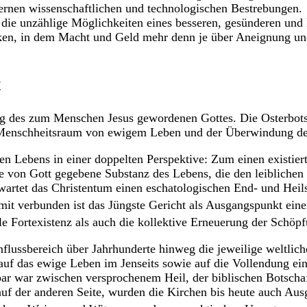
dernen wissenschaftlichen und technologischen Bestrebungen.
 die unzählige Möglichkeiten eines besseren, gesünderen und
icken, in dem Macht und Geld mehr denn je über Aneignung u
t
ung des zum Menschen Jesus gewordenen Gottes. Die Osterbots
s Menschheitsraum von ewigem Leben und der Überwindung de
gen Lebens in einer doppelten Perspektive: Zum einen existier
ne von Gott gegebene Substanz des Lebens, die den leiblichen
wartet das Christentum einen eschatologischen End- und Heil
amit verbunden ist das Jüngste Gericht als Ausgangspunkt ei
le Fortexistenz als auch die kollektive Erneuerung der Schöp
lussbereich über Jahrhunderte hinweg die jeweilige weltlic
auf das ewige Leben im Jenseits sowie auf die Vollendung e
ar war zwischen versprochenem Heil, der biblischen Botschaf
tät auf der anderen Seite, wurden die Kirchen bis heute auch 