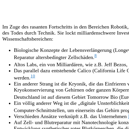
Im Zuge des rasanten Fortschritts in den Bereichen Roboti
des Todes durch Technik. Sie lockt milliardenschwere Inve
Wissenschaftsbereichen:
Biologische Konzepte der Lebensverlängerung (Longev
8
Reparatur altersbedingter Zellschäden.
Altos Labs, ein von Milliardären, wie z.B. Jeff Bezos
Das parallel dazu entstehende Calico (California Life 
10
werden.
Ein anderer Strang ist die Kryonik, die das Einfriere
Kryokonservierung von Gehirnen oder ganzen Körpern od
Deutschland ist auf diesem Gebiet Tomorrow Bio (Eur
Ein völlig anderer Weg ist die „digitale Unsterblich
Computer-Schnittstellen, um einerseits das Gehirn pro
Verschieden Ansätze verknüpft z.B. das Unternehmen
Auf Zell- und Blutreparatur mit Nanotechnologie konz
Entwicklung synthetischer roter Blutkörperchen, die d