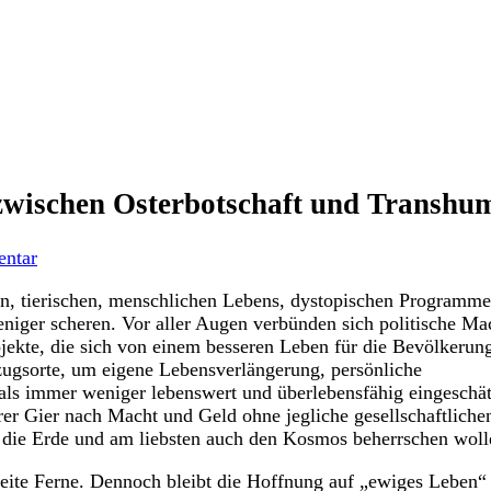
zwischen Osterbotschaft und Transh
ntar
en, tierischen, menschlichen Lebens, dystopischen Programm
niger scheren. Vor aller Augen verbünden sich politische Ma
jekte, die sich von einem besseren Leben für die Bevölkerun
zugsorte, um eigene Lebensverlängerung, persönliche
 als immer weniger lebenswert und überlebensfähig eingeschät
ihrer Gier nach Macht und Geld ohne jegliche gesellschaftlich
t die Erde und am liebsten auch den Kosmos beherrschen woll
eite Ferne. Dennoch bleibt die Hoffnung auf „ewiges Leben“ 