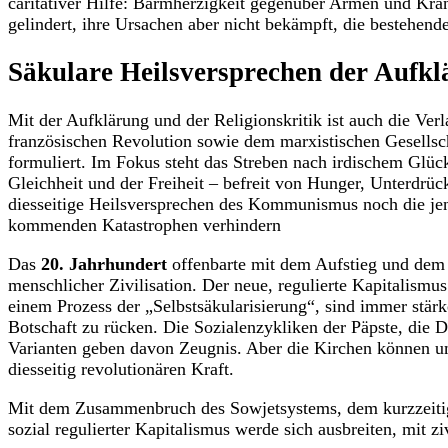
caritativer Hilfe: Barmherzigkeit gegenüber Armen und Kra
gelindert, ihre Ursachen aber nicht bekämpft, die bestehende
Säkulare Heilsversprechen der Aufk
Mit der Aufklärung und der Religionskritik ist auch die Ver
französischen Revolution sowie dem marxistischen Gesellsc
formuliert. Im Fokus steht das Streben nach irdischem Glüc
Gleichheit und der Freiheit – befreit von Hunger, Unterdrü
diesseitige Heilsversprechen des Kommunismus noch die jens
kommenden Katastrophen verhindern
Das
20. Jahrhundert
offenbarte mit dem Aufstieg und dem 
menschlicher Zivilisation. Der neue, regulierte Kapitalismus
einem Prozess der „Selbstsäkularisierung“, sind immer stärk
Botschaft zu rücken. Die Sozialenzykliken der Päpste, die 
Varianten geben davon Zeugnis. Aber die Kirchen können um
diesseitig revolutionären Kraft.
Mit dem Zusammenbruch des Sowjetsystems, dem kurzzeitigen
sozial regulierter Kapitalismus werde sich ausbreiten, mit z