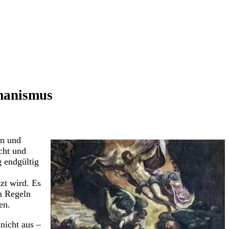
umanismus
en und
cht und
g endgültig
zt wird. Es
en Regeln
en.
nicht aus –