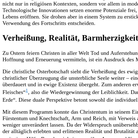
nicht nur in religiösen Kontexten, sondern vor allem in mo
Technologische Innovationen setzen enorme Potenziale frei,
Lebens eröffnen. Sie drohen aber in einem System zu erst
Verwendung des Fortschritts entscheiden.
Verheißung, Realität, Barmherzigkei
Zu Ostern feiern Christen in aller Welt Tod und Aufersteh
Hoffnung und Erneuerung vermitteln, ist ein Ausdruck de
Die christliche Osterbotschaft sieht die Verheißung des ewi
christlicher Überzeugung die unsterbliche Seele weiter – ei
überdauert und in ewige Existenz übergeht. Zum anderen er
1
Fleisches“
, also die Wiedergewinnung der Leiblichkeit. D
Erde“. Diese duale Perspektive betont sowohl die individuel
Mit diesem Programm konnte das Christentum in seinem Einf
Fürstentum und Knechtschaft, Arm und Reich, mit Verweis 
weniger unverändert lassen. Da der Widerspruch unübersehb
der alltäglich erlebten und erlittenen Realität und Brutali