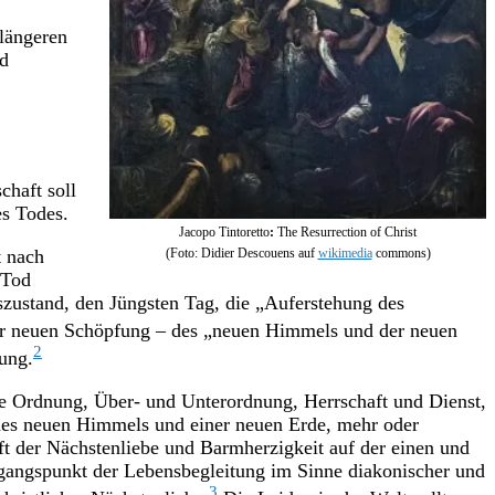
 längeren
nd
chaft soll
s Todes.
Jacopo Tintoretto
:
The Resurrection of Christ
t nach
(Foto: Didier Descouens auf
wikimedia
commons)
 Tod
szustand, den Jüngsten Tag, die „Auferstehung des
ner neuen Schöpfung – des „neuen Himmels und der neuen
2
fung.
he Ordnung, Über- und Unterordnung, Herrschaft und Dienst,
ines neuen Himmels und einer neuen Erde, mehr oder
t der Nächstenliebe und Barmherzigkeit auf der einen und
Ausgangspunkt der Lebensbegleitung im Sinne diakonischer und
3