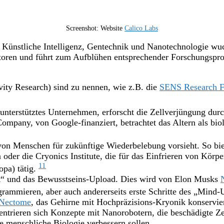
Screenshot: Website
Calico Labs
k, Künstliche Intelligenz, Gentechnik und Nanotechnologie w
storen und führt zum Aufblühen entsprechender Forschungspr
ity Research) sind zu nennen, wie z.B. die
SENS Research F
, unterstütztes Unternehmen, erforscht die Zellverjüngung d
Company, von Google-finanziert, betrachtet das Altern als bi
n von Menschen für zukünftige Wiederbelebung vorsieht. So bie
er die Cryonics Institute, die für das Einfrieren von Körpe
11
opa) tätig.
keit“ und das Bewusstseins-Upload. Dies wird von Elon Musks
grammieren, aber auch andererseits erste Schritte des „Mind
Nectome
, das Gehirne mit Hochpräzisions-Kryonik konserviere
entrieren sich Konzepte mit Nanorobotern, die beschädigte Ze
ie menschliche Biologie verbessern sollen.