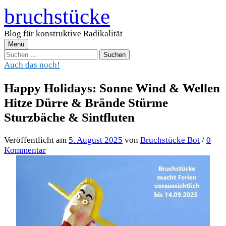
Zum
bruchstücke
Inhalt
überspringen
Blog für konstruktive Radikalität
Menü
Suchen
nach:
Auch das noch!
Happy Holidays: Sonne Wind & Wellen
Hitze Dürre & Brände Stürme
Sturzbäche & Sintfluten
Veröffentlicht
am
5. August 2025
von
Bruchstücke Bot
/
0
Kommentar