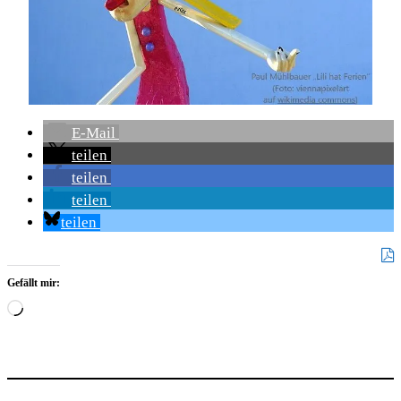
E-Mail
teilen
teilen
teilen
teilen
Gefällt mir:
Wird
geladen …