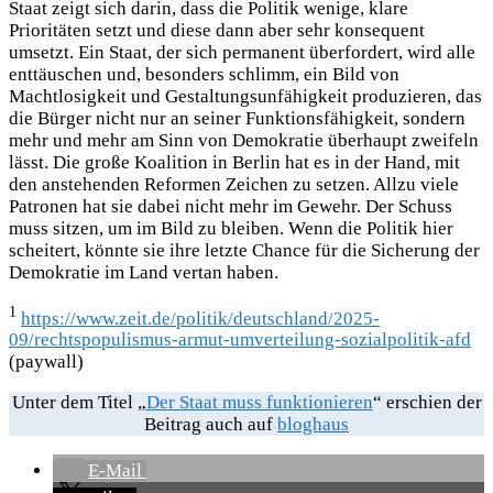
Staat zeigt sich darin, dass die Politik wenige, klare
Prioritäten setzt und diese dann aber sehr konsequent
umsetzt. Ein Staat, der sich permanent überfordert, wird alle
enttäuschen und, besonders schlimm, ein Bild von
Machtlosigkeit und Gestaltungsunfähigkeit produzieren, das
die Bürger nicht nur an seiner Funktionsfähigkeit, sondern
mehr und mehr am Sinn von Demokratie überhaupt zweifeln
lässt. Die große Koalition in Berlin hat es in der Hand, mit
den anstehenden Reformen Zeichen zu setzen. Allzu viele
Patronen hat sie dabei nicht mehr im Gewehr. Der Schuss
muss sitzen, um im Bild zu bleiben. Wenn die Politik hier
scheitert, könnte sie ihre letzte Chance für die Sicherung der
Demokratie im Land vertan haben.
1
https://www.zeit.de/politik/deutschland/2025-
09/rechtspopulismus-armut-umverteilung-sozialpolitik-afd
(paywall)
Unter dem Titel „
Der Staat muss funktionieren
“ erschien der
Beitrag auch auf
bloghaus
E-Mail