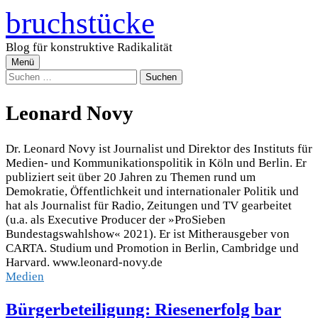
Zum
bruchstücke
Inhalt
überspringen
Blog für konstruktive Radikalität
Menü
Suchen
nach:
Leonard Novy
Dr. Leonard Novy ist Journalist und Direktor des Instituts für
Medien- und Kommunikationspolitik in Köln und Berlin. Er
publiziert seit über 20 Jahren zu Themen rund um
Demokratie, Öffentlichkeit und internationaler Politik und
hat als Journalist für Radio, Zeitungen und TV gearbeitet
(u.a. als Executive Producer der »ProSieben
Bundestagswahlshow« 2021). Er ist Mitherausgeber von
CARTA. Studium und Promotion in Berlin, Cambridge und
Harvard. www.leonard-novy.de
Medien
Bürgerbeteiligung: Riesenerfolg bar