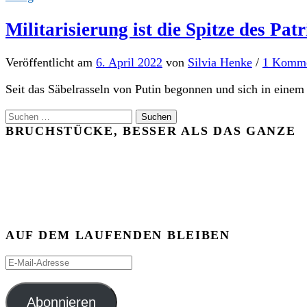
Militarisierung ist die Spitze des Pa
Veröffentlicht
am
6. April 2022
von
Silvia Henke
/
1 Komme
Seit das Säbelrasseln von Putin begonnen und sich in einem 
Suchen
nach:
BRUCHSTÜCKE, BESSER ALS DAS GANZE
AUF DEM LAUFENDEN BLEIBEN
E-
Mail-
Adresse
Abonnieren