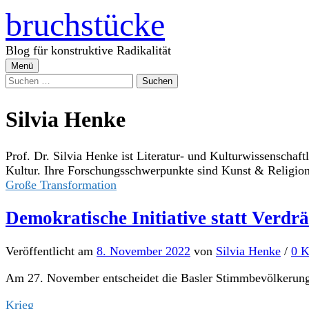
Zum
bruchstücke
Inhalt
überspringen
Blog für konstruktive Radikalität
Menü
Suchen
nach:
Silvia Henke
Prof. Dr. Silvia Henke ist Literatur- und Kulturwissenschaft
Kultur. Ihre Forschungsschwerpunkte sind Kunst & Religion,
Große Transformation
Demokratische Initiative statt Verd
Veröffentlicht
am
8. November 2022
von
Silvia Henke
/
0 
Am 27. November entscheidet die Basler Stimmbevölkerung, 
Krieg