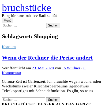
Zum
bruchstücke
Inhalt
überspringen
Blog für konstruktive Radikalität
Menü
Suchen
nach:
Schlagwort:
Shopping
Konsum
Wenn der Rechner die Preise ändert
Veröffentlicht
am
23. Mai 2020
von
Jo Wüllner
/
0
Kommentar
Corona-Zeit ist Gartenzeit. Ich brauchte wegen wuchernden
Wachstums zweier Kirschlorbeerbäume irgendetwas
Teleskopartiges mit Schneidefunktion. Es gibt, so wuss...
Suchen
nach:
BRUCHSTÜCKE, BESSER ALS DAS GANZE