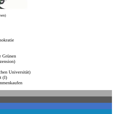
sen)
mokratie
ie Grünen
ezension)
chen Universität)
 (I)
sammenkaufen