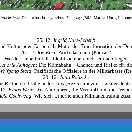
s
bruchstücke
-Team wünscht angenehme Feiertage (Bild: Marion Uhrig-Lammer
25. 12.
Ingrid Kurz-Scherf
:
nd Kultur oder Corona als Motor der Transformation der De
26. 12.
Joe Kerr
: Auch das noch (Podcast)
„Wo die Liebe hinfällt, bleibt sie eben nicht einfach liegen“
endrik Auhagen
: Die Klimabahn – Chance und Risiko für d
Wolfgang Storz
: Pazifistische Offiziere in der Militärkaste (R
29. 12.
Jutta Roitsch
:
e Redlichkeit sähe anders aus (Rezension zur Lage der deuts
 12.
Klaus West
: Das Autofahren, die Vernunft und die Freiheit
iela Gschweng
: Wie sich Unternehmen Klimaneutralität zu