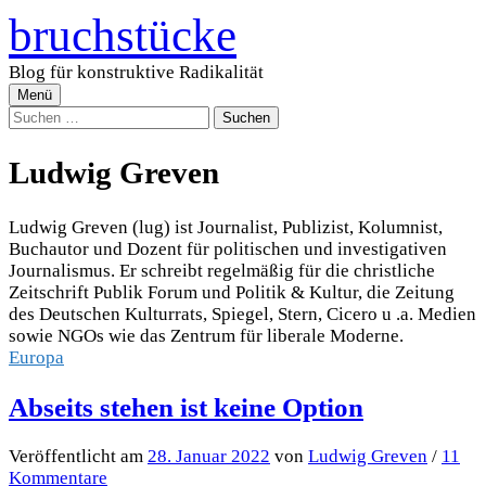
Zum
bruchstücke
Inhalt
überspringen
Blog für konstruktive Radikalität
Menü
Suchen
nach:
Ludwig Greven
Ludwig Greven (lug) ist Journalist, Publizist, Kolumnist,
Buchautor und Dozent für politischen und investigativen
Journalismus. Er schreibt regelmäßig für die christliche
Zeitschrift Publik Forum und Politik & Kultur, die Zeitung
des Deutschen Kulturrats, Spiegel, Stern, Cicero u .a. Medien
sowie NGOs wie das Zentrum für liberale Moderne.
Europa
Abseits stehen ist keine Option
Veröffentlicht
am
28. Januar 2022
von
Ludwig Greven
/
11
Kommentare