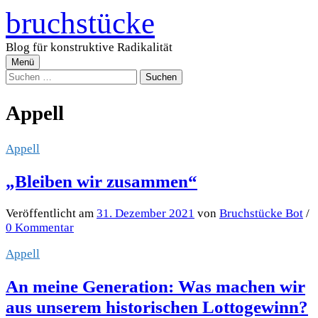
Zum
bruchstücke
Inhalt
überspringen
Blog für konstruktive Radikalität
Menü
Suchen
nach:
Appell
Appell
„Bleiben wir zusammen“
Veröffentlicht
am
31. Dezember 2021
von
Bruchstücke Bot
/
0 Kommentar
Appell
An meine Generation: Was machen wir
aus unserem historischen Lottogewinn?