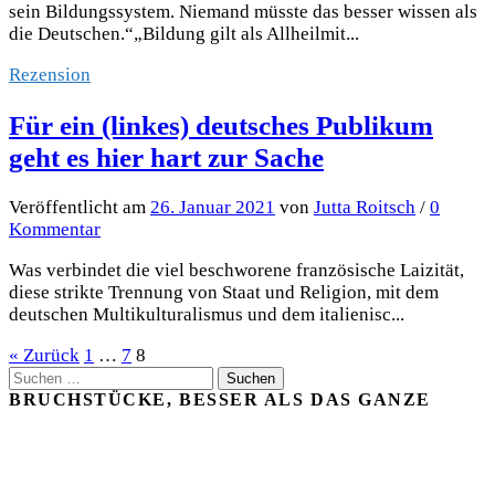
sein Bildungssystem. Niemand müsste das besser wissen als
die Deutschen.“„Bildung gilt als Allheilmit...
Rezension
Für ein (linkes) deutsches Publikum
geht es hier hart zur Sache
Veröffentlicht
am
26. Januar 2021
von
Jutta Roitsch
/
0
Kommentar
Was verbindet die viel beschworene französische Laizität,
diese strikte Trennung von Staat und Religion, mit dem
deutschen Multikulturalismus und dem italienisc...
Seitennummerierung
« Zurück
1
…
7
8
Suchen
der
nach:
BRUCHSTÜCKE, BESSER ALS DAS GANZE
Beiträge