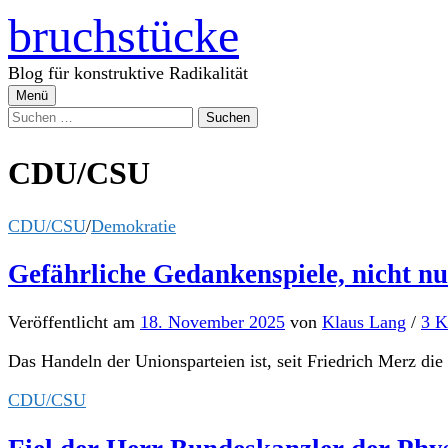
Zum
bruchstücke
Inhalt
überspringen
Blog für konstruktive Radikalität
Menü
Suchen
nach:
CDU/CSU
CDU/CSU
/
Demokratie
Gefährliche Gedankenspiele, nicht nu
Veröffentlicht
am
18. November 2025
von
Klaus Lang
/
3 K
Das Handeln der Unionsparteien ist, seit Friedrich Merz di
CDU/CSU