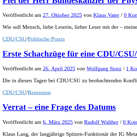
Fiel der Herr Bundeskanzler der Phy
Veröffentlicht
am
27. Oktober 2025
von
Klaus Vater
/
0 Ko
Wie soll Mensch, liebe Leserin, lieber Leser mit der – mei
CDU/CSU
/
Politische Praxis
Erste Schachzüge für eine CDU/CSU
Veröffentlicht
am
26. April 2025
von
Wolfgang Storz
/
1 K
Die in diesen Tagen bei CDU/CSU zu beobachtenden Konflikt
CDU/CSU
/
Rezension
Verrat – eine Frage des Datums
Veröffentlicht
am
6. März 2025
von
Rudolf Walther
/
0 Kom
Klaus Lang, der langjährige Spitzen-Funktionär der IG Met