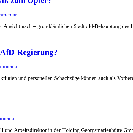
sik zum Opfer?
mmentar
ner Ansicht nach – grunddämlichen Stadtbild-Behauptung des 
/AfD-Regierung?
ommentar
linien und personellen Schachzüge können auch als Vorberei
mentar
all und Arbeitsdirektor in der Holding Georgsmarienhütte G